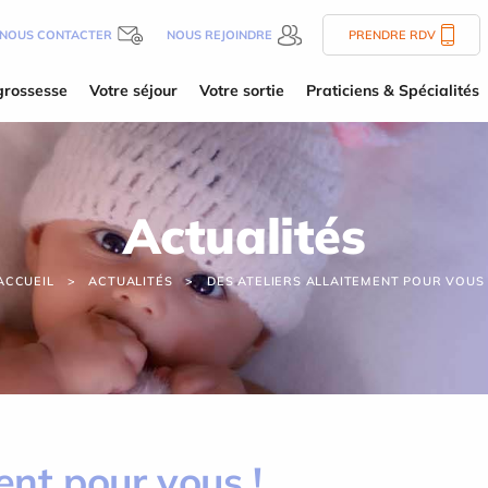
NOUS CONTACTER
NOUS REJOINDRE
PRENDRE RDV
grossesse
Votre séjour
Votre sortie
Praticiens & Spécialités
Actualités
ACCUEIL
ACTUALITÉS
DES ATELIERS ALLAITEMENT POUR VOUS 
ent pour vous !