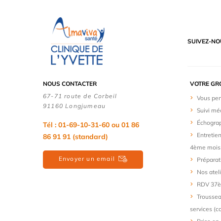
SUIVEZ-NO
NOUS CONTACTER
VOTRE GR
67-71 route de Corbeil
Vous pen
91160 Longjumeau
Suivi mé
Échogra
Tél : 01-69-10-31-60 ou 01 86
Entretie
86 91 91 (standard)
4ème mois
Envoyer un email
Préparat
Nos atel
RDV 37è
Troussea
services (c