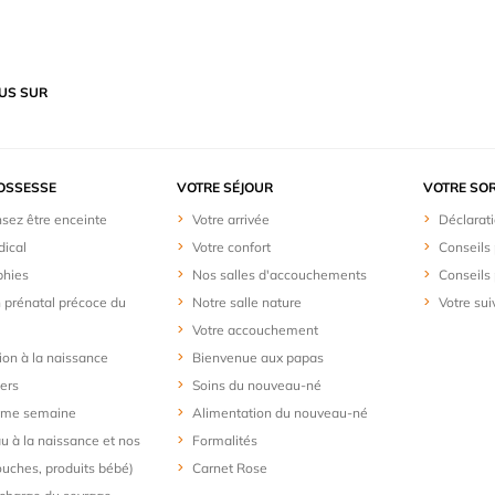
US SUR
OSSESSE
VOTRE SÉJOUR
VOTRE SOR
sez être enceinte
Votre arrivée
Déclarat
dical
Votre confort
Conseils 
phies
Nos salles d'accouchements
Conseils 
n prénatal précoce du
Notre salle nature
Votre sui
Votre accouchement
ion à la naissance
Bienvenue aux papas
iers
Soins du nouveau-né
me semaine
Alimentation du nouveau-né
u à la naissance et nos
Formalités
ouches, produits bébé)
Carnet Rose