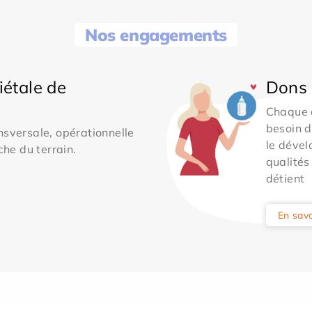
Nos engagements
iétale de
Dons 
Chaque 
besoin d
sversale, opérationnelle
le dével
che du terrain.
qualités
détient
En savo