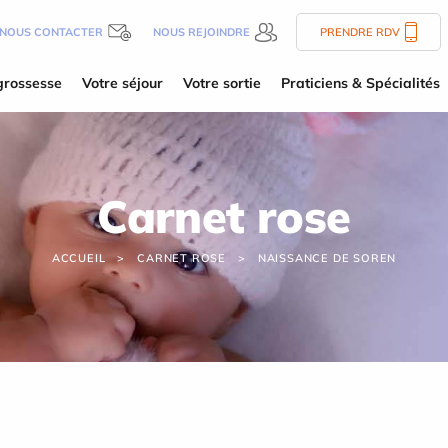
NOUS CONTACTER
NOUS REJOINDRE
PRENDRE RDV
grossesse
Votre séjour
Votre sortie
Praticiens & Spécialités
Carnet rose
ACCUEIL
CARNET ROSE
NAISSANCE DE SOREN