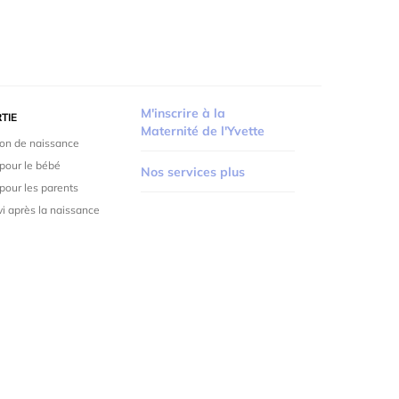
M'inscrire à la
TIE
Maternité de l'Yvette
ion de naissance
pour le bébé
Nos services plus
pour les parents
vi après la naissance