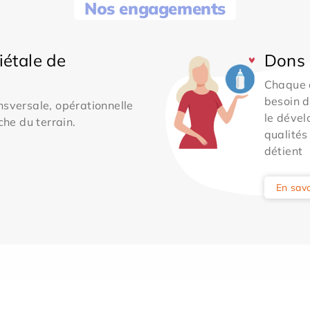
Nos engagements
iétale de
Dons 
Chaque 
besoin d
sversale, opérationnelle
le dével
che du terrain.
qualités
détient
En savo