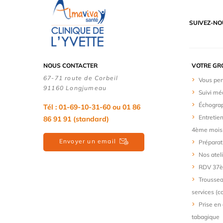
SUIVEZ-NO
NOUS CONTACTER
VOTRE GR
67-71 route de Corbeil
Vous pen
91160 Longjumeau
Suivi mé
Échogra
Tél : 01-69-10-31-60 ou 01 86
Entretie
86 91 91 (standard)
4ème mois
Envoyer un email
Préparat
Nos atel
RDV 37è
Troussea
services (c
Prise en
tabagique