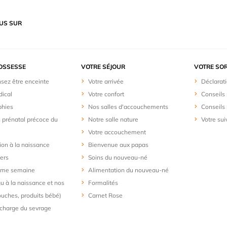
US SUR
OSSESSE
VOTRE SÉJOUR
VOTRE SOR
sez être enceinte
Votre arrivée
Déclarat
dical
Votre confort
Conseils 
phies
Nos salles d'accouchements
Conseils 
n prénatal précoce du
Notre salle nature
Votre sui
Votre accouchement
ion à la naissance
Bienvenue aux papas
iers
Soins du nouveau-né
me semaine
Alimentation du nouveau-né
u à la naissance et nos
Formalités
ouches, produits bébé)
Carnet Rose
 charge du sevrage