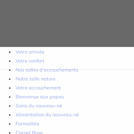
Trousseau à la naissance et nos services (couches,
produits bébé)
Prise en charge du sevrage tabagique
Le diabète gestationnel : l'HDJ (hôpital de jour)
Votre séjour
Votre arrivée
Votre confort
Nos salles d'accouchements
Notre salle nature
Votre accouchement
Bienvenue aux papas
Soins du nouveau-né
Alimentation du nouveau-né
Formalités
Carnet Rose